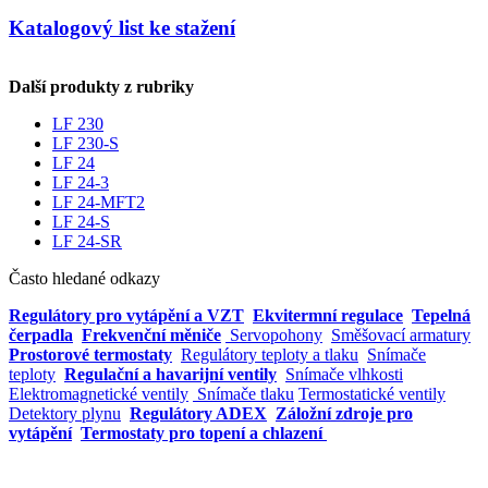
Katalogový list ke stažení
Další produkty z rubriky
LF 230
LF 230-S
LF 24
LF 24-3
LF 24-MFT2
LF 24-S
LF 24-SR
Často hledané odkazy
Regulátory pro vytápění a VZT
Ekvitermní regulace
Tepelná
čerpadla
Frekvenční měniče
Servopohony
Směšovací armatury
Prostorové termostaty
Regulátory teploty a tlaku
Snímače
teploty
Regulační a havarijní ventily
Snímače vlhkosti
Elektromagnetické ventily
Snímače tlaku
Termostatické ventily
Detektory plynu
Regulátory ADEX
Záložní zdroje pro
vytápění
Termostaty pro topení a chlazení