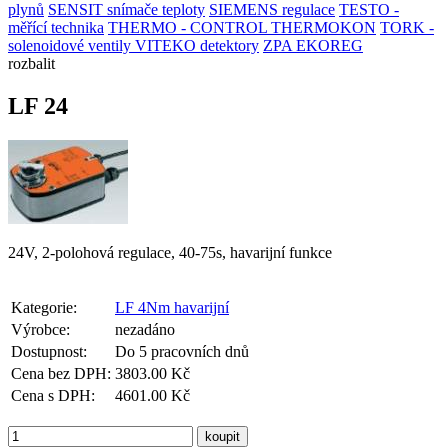
plynů
SENSIT snímače teploty
SIEMENS regulace
TESTO -
měřící technika
THERMO - CONTROL
THERMOKON
TORK -
solenoidové ventily
VITEKO detektory
ZPA EKOREG
rozbalit
LF 24
24V, 2-polohová regulace, 40-75s, havarijní funkce
Kategorie:
LF 4Nm havarijní
Výrobce:
nezadáno
Dostupnost:
Do 5 pracovních dnů
Cena bez DPH:
3803.00 Kč
Cena s DPH:
4601.00 Kč
koupit