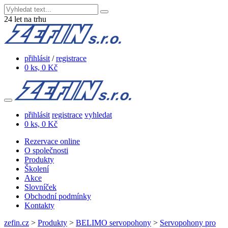
24
let na trhu
přihlásit
/
registrace
0 ks, 0 Kč
přihlásit
registrace
vyhledat
0 ks, 0 Kč
Rezervace online
O společnosti
Produkty
Školení
Akce
Slovníček
Obchodní podmínky
Kontakty
zefin.cz
>
Produkty
>
BELIMO servopohony
>
Servopohony pro