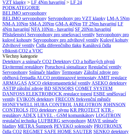
VZT klapky
>
LF 4Nm havarijní
>
LF 24
PODKATEGORIE
BELIMO servopohony
BELIMO servopohony
Servopohony pro VZT klapky
LM-A 5Nm
NM-A 10Nm
SM-A 20Nm
GM-A 40Nm
TF 2Nm havarijní
LF
4Nm havarijní
NFA 10Nm - havarijní
SF 20Nm havarijní
Příslušenství
Servopohony pro smešovací ventily
Servopohony pro
kulové kohouty
Servopohony pro zdvihové ventily
Kulové kohuty
Zdvihové ventily
Čidla diferenčního tlaku
Kanálová čidla
vlhkosti,CO2 a VOC
Všechny kategorie
Detektory a snímače CO2
Detektory CO a hořlavých plynů
Ekvitermní regulátory
Poruchová signalizace
Regulační ventily
Servopohony
Snímače hladiny
Termostaty
Záložní zdroje pro
oběhová čerpadla
ALCO protimrazové termostaty
AMIT regulace
ARMAGAS
ASCO elektromagnetické ventily
ASEKO detektory
ASTIP záložní zdroje
BD SENSORS
COMET SYSTEM
DANFOSS
ELEKTROBOCK regulace topení
ESBE směšovací
ventily
EVIKON detektory
FRECON frekvenční měniče
HONEYWELL
HUBA CONTROL
JABLOTRON
JOHNSON
CONTROLS
JTO detektory plynu
KR PROTECT
KTR -
regulátory ADEX
LEVEL - GSM komunikátory
LOGITRON
regulační technika
LUFBERG servopohony
MAVE snímače
hladiny
METRA Šumperk
PEVEKO solenoidy
PROTRONIX
čidla CO2
REGMET
SAFE HOME
SAUTER
SENKO detektory