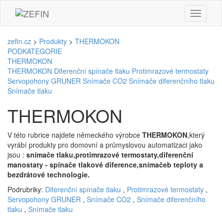
zefin.cz
>
Produkty
>
THERMOKON
PODKATEGORIE
THERMOKON
THERMOKON
Diferenční spínače tlaku
Protimrazové termostaty
Servopohony GRUNER
Snímače CO2
Snímače diferenčního tlaku
Snímače tlaku
THERMOKON
V této rubrice najdete německého výrobce
THERMOKON
,který
vyrábí produkty pro domovní a průmyslovou automatizaci jako
jsou :
snímače tlaku,protimrazové termostaty,diferenční
manostaty - spínače tlakové diference,snímačeb teploty a
bezdrátové technologie.
Podrubriky:
Diferenční spínače tlaku
,
Protimrazové termostaty
,
Servopohony GRUNER
,
Snímače CO2
,
Snímače diferenčního
tlaku
,
Snímače tlaku