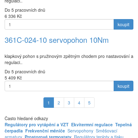
regulaci..
Do 5 pracovních dnů
6 336
Kč
koupit
361C-024-10 servopohon 10Nm
klapkový pohon s pružinovým zpětným chodem pro nastavování a
regulaci..
Do 5 pracovních dnů
5 409
Kč
koupit
1
2
3
4
5
Často hledané odkazy
Regulátory pro vytápění a VZT
Ekvitermní regulace
Tepelná
čerpadla
Frekvenční měniče
Servopohony
Směšovací
armatury
Prostorové termostaty
Regulátory teploty a tlaku