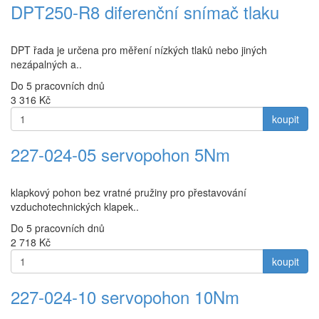
DPT250-R8 diferenční snímač tlaku
DPT řada je určena pro měření nízkých tlaků nebo jiných
nezápalných a..
Do 5 pracovních dnů
3 316
Kč
koupit
227-024-05 servopohon 5Nm
klapkový pohon bez vratné pružiny pro přestavování
vzduchotechnických klapek..
Do 5 pracovních dnů
2 718
Kč
koupit
227-024-10 servopohon 10Nm