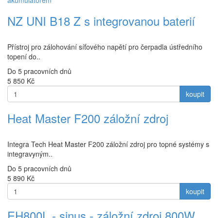
akumulátorem
NZ UNI B18 Z s integrovanou baterií
Přístroj pro zálohování síťového napětí pro čerpadla ústředního
topení do..
Do 5 pracovních dnů
5 850
Kč
koupit
Heat Master F200 záložní zdroj
Integra Tech Heat Master F200 záložní zdroj pro topné systémy s
integravyným..
Do 5 pracovních dnů
5 890
Kč
koupit
EH800L - sinus - záložní zdroj 800W