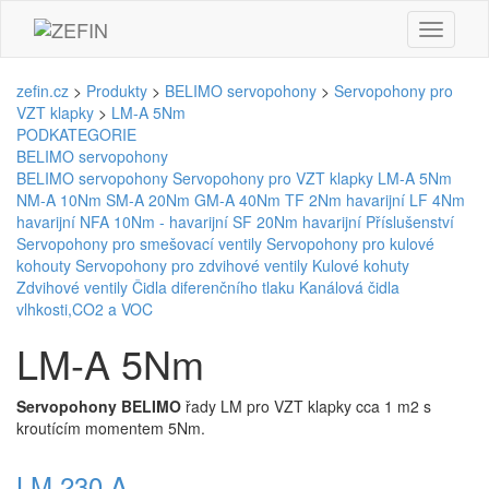
zefin.cz
>
Produkty
>
BELIMO servopohony
>
Servopohony pro
VZT klapky
>
LM-A 5Nm
PODKATEGORIE
BELIMO servopohony
BELIMO servopohony
Servopohony pro VZT klapky
LM-A 5Nm
NM-A 10Nm
SM-A 20Nm
GM-A 40Nm
TF 2Nm havarijní
LF 4Nm
havarijní
NFA 10Nm - havarijní
SF 20Nm havarijní
Příslušenství
Servopohony pro smešovací ventily
Servopohony pro kulové
kohouty
Servopohony pro zdvihové ventily
Kulové kohuty
Zdvihové ventily
Čidla diferenčního tlaku
Kanálová čidla
vlhkosti,CO2 a VOC
LM-A 5Nm
Servopohony BELIMO
řady LM pro VZT klapky cca 1 m2 s
kroutícím momentem 5Nm.
LM 230 A