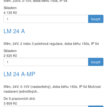
5Nm, 230V, 0-10V, doba běhu 150s, IP 54
Skladem
4 135
Kč
koupit
LM 24 A
5Nm, 24V, 2 nebo 3 polohová regulace, doba běhu 150s, IP 54
Skladem
2 620
Kč
koupit
LM 24 A-MP
5Nm, 24V, 0-10V (nastavitelný), doba běhu 150s, IP 54 Možnost
nastavení jednotlivých..
Do 5 pracovních dnů
3 809
Kč